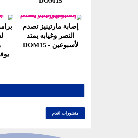
DOM15
إصابة مارتينيز تصدم
النصر وغيابه يمتد
لص
لأسبوعين - DOM15
و
يوفنت
منشورات اقدم