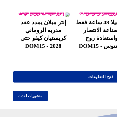
برامبيلا 48 ساعة فقط
إنتر ميلان يمدد عقد
ناعة الانتصار
مدربه الروماني
استعادة روح
كريستيان كيفو حتى
وس - DOM15
2028 - DOM15
فتح التعليقات
منشورات احدث