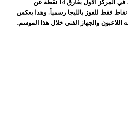
بهذا الانتصار، يبقى ريال مدريد في المركز الأول بفارق 14 نقطة عن
رشلونة، ويحتاج الفريق إلى 4 نقاط فقط للفوز بالليجا رسمياً. وهذا يعكس
له اللاعبون والجهاز الفني خلال هذا الموسم.