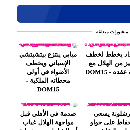
منشورات متعلقة
حاد يخطط لخطف
مبابي ينتزع بيتشيتشي
يز من الهلال مع
الإسباني ويخطف
عقده - DOM15
الأضواء في أولى
محطاته الملكية -
DOM15
رشلونة يسعى
صدمة في الأهلي قبل
حفاظ على جواو
مواجهة الهلال غياب