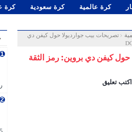
ار
كرة عالمية
كرة سعودية
كرة ع
ية
تصريحات بيب جوارديولا حول كيفن دي
م
حول كيفن دي بروين: رمز الثقة
اكتب تعليق
رس
5