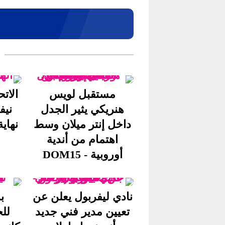
مستقبل لويس
الات
هنريكي يثير الجدل
نيف
داخل إنتر ميلان وسط
نهاية 
اهتمام من أندية
أوروبية - DOM15
نادي ليفربول يعلن عن
ب
تعيين مدير فني جديد
لل