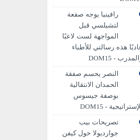
رافينيا يوجه صفعة
لتشيلسي قبل
المواجهة لست لاعبًا
اديًا هذه رسالتي للأطباء
لمدرب - DOM15
النصر يحسم صفقة
الحمدان الانتقالية
بوصفة جيسوس
إستراتيجية - DOM15
تصريحات بيب
جوارديولا حول كيفن