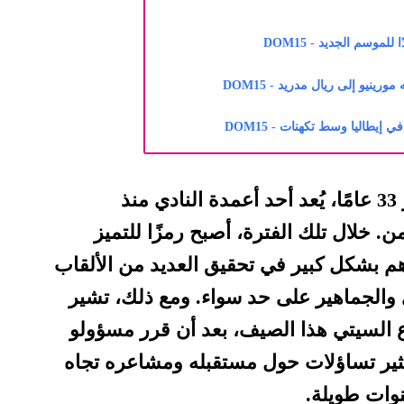
موسم الجديد - DOM15
رينيو إلى ريال مدريد - DOM15
 إيطاليا وسط تكهنات - DOM15
دي بروين، الذي يبلغ من العمر 33 عامًا، يُعد أحد أعمدة النادي منذ
. خلال تلك الفترة، أصبح رمزًا للتميز
 بشكل كبير في تحقيق العديد من الألقاب
دي والجماهير على حد سواء. ومع ذلك، تشير
دع السيتي هذا الصيف، بعد أن قرر مسؤولو
يثير تساؤلات حول مستقبله ومشاعره تجاه
وات طويلة.