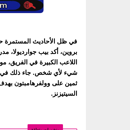
في ظل الأحاديث المستمرة حو
بروين، أكد بيب جوارديولا، م
اللاعب الكبيرة في الفريق، موض
شيء لأي شخص. جاء ذلك في أع
ثمين على وولفرهامبتون بهدف 
السيتيزنز.
منشورات متعلقة