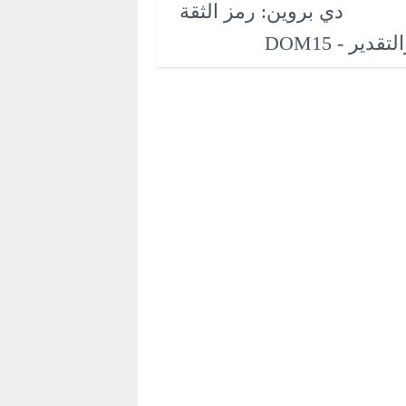
دي بروين: رمز الثقة
لتقدير - DOM15