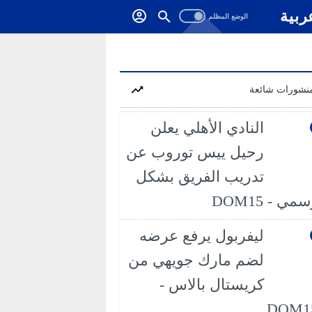
ربية
نشورات شائعة
النادي الأهلي يعلن
رحيل ييس توروب عن
تدريب الفريق بشكل
مي - DOM15
ليفربول يرفع عرضه
لضم مارك جويهي من
كريستال بالاس -
DOM1