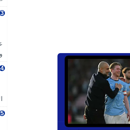
ع
وا
ال