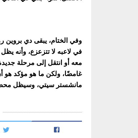
وفي الختام، يبقى دي بروين رمزً
في لاعبه لا تتزعزع، وأنه يظل ج
معه أو انتقل إلى مرحلة جديد
غامضًا، ولكن ما هو مؤكد هو
مانشستر سيتي، وسيظل محط أن