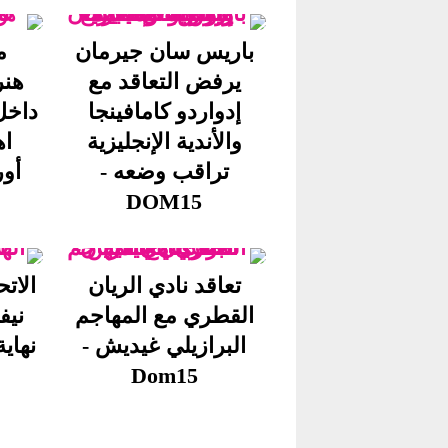
باريس سان جيرمان
م
يرفض التعاقد مع
هنر
إدواردو كامافينجا
داخل
والأندية الإنجليزية
اه
تراقب وضعه -
أورو
DOM15
تعاقد نادي الريان
الات
القطري مع المهاجم
نيف
البرازيلي غيديش -
نهاية 
Dom15