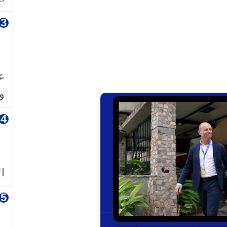
ع
وا
ال