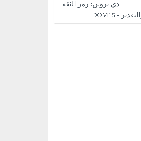
دي بروين: رمز الثقة
لتقدير - DOM15