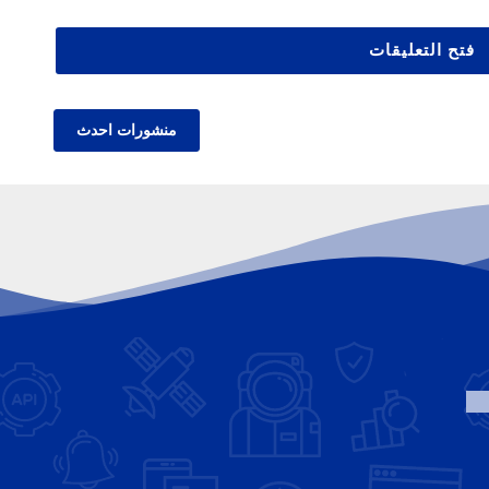
فتح التعليقات
منشورات احدث