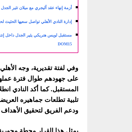
أزمة إنهاء عقد أليجري مع ميلان تثير الجدل في
إدارة النادي الأهلي تواصل سعيها الحثيث لحسم 
مستقبل لويس هنريكي يثير الجدل داخل إنتر 
DOM15
وفي لفتة تقديرية، وجه الأهل
على جهودهم طوال فترة عملهم 
المستقبل. كما أكد النادي انط
تلبية تطلعات جماهيره العريضة
ودعم الفريق لتحقيق الأهداف 
يمثل هذا القرار محطة محورية