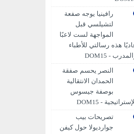
رافينيا يوجه صفعة
لتشيلسي قبل
المواجهة لست لاعبًا
اديًا هذه رسالتي للأطباء
لمدرب - DOM15
النصر يحسم صفقة
الحمدان الانتقالية
بوصفة جيسوس
إستراتيجية - DOM15
تصريحات بيب
جوارديولا حول كيفن