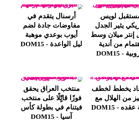
ستقبل لويس
أرسنال يتقدم في
يكي يثير الجدل
مفاوضات جادة لضم
 إنتر ميلان وسط
أيوب بوعدي موهبة
تمام من أندية
ليل الواعدة - DOM15
بية - DOM15
حاد يخطط لخطف
منتخب العراق يحقق
يز من الهلال مع
فوزًا قاتًٍلًا على منتخب
عقده - DOM15
فيتنام في بطولة كأس
آسيا - DOM15