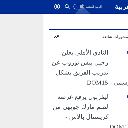
ربية
نشورات شائعة
النادي الأهلي يعلن
رحيل ييس توروب عن
تدريب الفريق بشكل
مي - DOM15
ليفربول يرفع عرضه
لضم مارك جويهي من
كريستال بالاس -
DOM1