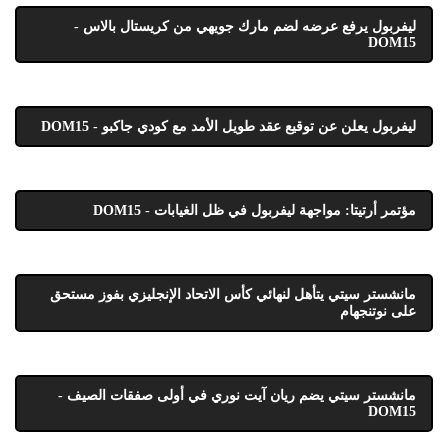
ليفربول يرفع عرضه لضم مارك جويهي من كريستال بالاس -
DOM15
ليفربول يعلن عن توقيع عقد طويل الأمد مع كودي جاكبو - DOM15
مؤتمر أرتيتا: مواجهة ليفربول في ظل الغيابات - DOM15
مانشستر سيتي يتأهل لنهائي كأس الاتحاد الإنجليزي بفوز مستحق
على نوتنجهام
مانشستر سيتي يضم ريان آيت نوري في أولى صفقات الصيف -
DOM15