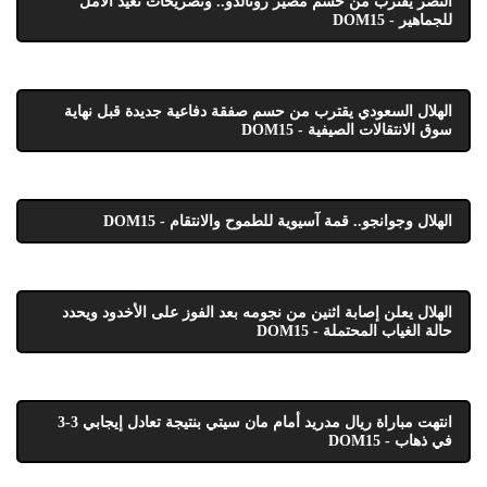
النصر يقترب من حسم مصير رونالدو.. وتصريحات تعيد الأمل
للجماهير - DOM15
الهلال السعودي يقترب من حسم صفقة دفاعية جديدة قبل نهاية
سوق الانتقالات الصيفية - DOM15
الهلال وجوانجو.. قمة آسيوية للطموح والانتقام - DOM15
الهلال يعلن إصابة اثنين من نجومه بعد الفوز على الأخدود ويحدد
حالة الغياب المحتملة - DOM15
انتهت مباراة ريال مدريد أمام مان سيتي بنتيجة تعادل إيجابي 3-3
في ذهاب - DOM15