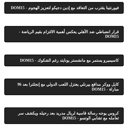
فيورنتينا يقترب من التعاقد مع إدين دجيكو لتعزيز الهجوم - DOM15
قرار انضباطي ضد الأهلي يعكس أهمية الالتزام بقيم الرياضة -
DOM15
كاسيميرو يستمر مع مانشستر يونايتد رغم الشكوك - DOM15
كايل ووكر مدافع بيرنلي يعتزل اللعب الدولي مع إنجلترا بعد 96
مباراة - DOM15
كروس يوجه رسالة قاسية لريال مدريد بعد رحيله ويكشف سر
تعامله مع تشابي الونسو - DOM15