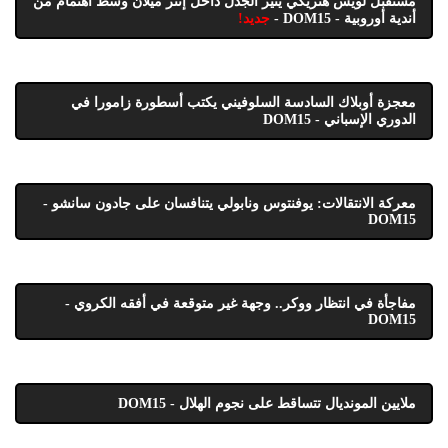
مستقبل لويس هنريكي يثير الجدل داخل إنتر ميلان وسط اهتمام من
أندية أوروبية - DOM15 -
جديد!
معجزة أوبلاك السادسة السلوفيني يكتب أسطورة زامورا في
الدوري الإسباني - DOM15
معركة الانتقالات: يوفنتوس ونابولي يتنافسان على جادون سانشو -
DOM15
مفاجأة في انتظار ووكر.. وجهة غير متوقعة في أفقه الكروي -
DOM15
ملايين المونديال تتساقط على نجوم الهلال - DOM15