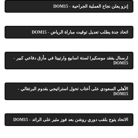
إنزو يعلن نجاح العملية الجراحية - DOM15
اتحاد جدة يطلب تعديل توقيت مباراة الرياض - DOM15
ارسنال يفقد موسكيرا لستة اسابيع وارتييتا في مأزق دفاعي كبير -
DOM15
الأهلي السعودي على أعتاب تحول استراتيجي بقدوم البرتغالي -
DOM15
الاتحاد يتوج بلقب دوري روشن بعد فوز مثير على الرائد - DOM15