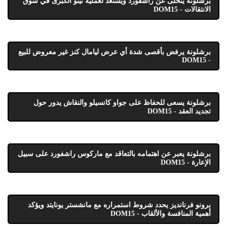
برشلونة يتخلى عن راشفورد ويستعد لعملية نيتو الكبرى في سوق
الانتقالات - DOM15
برشلونة يرفض بأقصى شدة أي عرض ليامال كنز غير معروض للبيع
- DOM15
برشلونة يسعى للحفاظ على جواو كانسيلو والنقاش يدور حول
تجديد العقد - DOM15
برشلونة يعبر عن اهتمامه بالتعاقد مع ماركوس راشفورد على سبيل
الإعارة - DOM15
برونو فرنانديز يحدد شروط استمراره مع مانشستر يونايتد ويؤكد
أهمية المنافسة والألقاب - DOM15