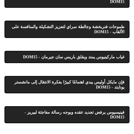
DOM15
طموحات فنربخشة وجالطة سراي لتعزيز التشكيلة والمنافسة على
الألقاب - DOM15
غياب ماركينيوس يمتد ويقلق باريس سان جيرمان - DOM15
فإن مايكل أوليس يبدي اهتمامًا كبيرًا بفكرة الانتقال إلى مانشستر
يونايتد - DOM15
فينيسيوس يرفض تجديد عقده ويوجه رسالة مفاجئة لبيريز -
DOM15