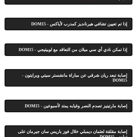
إذا تم تعيين تشافي هيرنانديز كمدرب لأياكس - DOM15
إذا تمكن نادي أي سي ميلان من التعاقد مع لوبيتيجي - DOM15
إصابة تبعد ريان شرقي عن مباراة مانشستر سيتي وبرايتون -
DOM15
إصابة مارتينيز تصدم النصر وغيابه يمتد لأسبوعين - DOM15
إصابة مقلقة لعثمان ديمبلي خلال فوز باريس سان جيرمان على
تولوز - DOM15