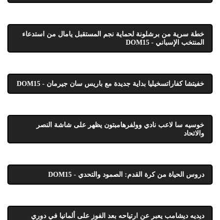
خطة سرية من برشلونة لحماية نجم المستقبل يامال من استدعاء
المنتخب الإسباني - DOM15
خفيتشا كفاراتسخيليا بداية جديدة مع باريس سان جيرمان - DOM15
خوسيه سا لاعب نادي وولفرهامبتون يظهر على شاشة النصر
والاتحاد
دروس الحياة من كرة القدم: الصمود والتحدي - DOM15
ديديه ديشامب يعبر عن ارتياحه بعد الفوز على ألمانيا في دوري