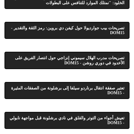
الخلود: "نمتلك الموارد للتنافس على البطولات
تصريحات بيب جوارديولا حول كيفن دي بروين: رمز الثقة والتقدير -
DOM15
تصريحات مدرب الهلال سيموني إنزاجي حول انتصار الفريق على
الأخدود في دوري روشن - DOM15
تعتبر صفقة انتقال برناردو سيلفا إلى برشلونة من الصفقات المثيرة
- DOM15
تعيش أجواء من التوتر والقلق في نادي برشلونة قبل مواجهة نابولي
- DOM15