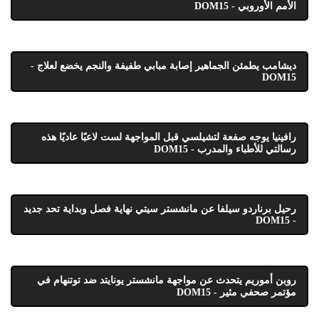
الأمم الأوروبي - DOM15
ديشامب يطمئن الجماهير إصابة مبابي طفيفة والنجم يخضع لعلاج -
DOM15
رافينيا يوجه صفعة لتشيلسي قبل المواجهة لست لاعبًا عاديًا هذه
رسالتي للأطباء والمدرب - DOM15
رحيل برناردو سيلفا عن مانشستر سيتي نهاية فصل وبداية تحد جديد
- DOM15
روبن أموريم يتحدث عن مواجهة مانشستر يونايتد ضد توتنهام في
مؤتمر صحفي مثير - DOM15