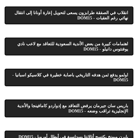
انقلاب في الصفقة طرابزون يسعى لتحويل إعارة أونانا إلى انتقال
نهائي رغم العقبات - DOM15
اهتمامات كبيرة من بعض الأندية السعودية للتعاقد مع لاعب نادي
يوفنتوس دانيلو - DOM15
اولمو يدفع ثمن هدفه التاريخي باصابة خطيرة في كلاسيكو اسبانيا -
DOM15
باريس سان جيرمان يرفض التعاقد مع إدواردو كامافينجا والأندية
الإنجليزية تراقب وضعه - DOM15
بايرن ميونخ يكتسح أتالانتا بسداسية في أبطال أوروبا - DOM15