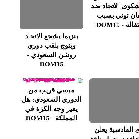
كوى الاتحاد ضد
فان توني بسبب
اله - DOM15
بنزيما يشجع الاتحاد
ويتوج بلقب دوري
روشن السعودي -
DOM15
ميسي قريب من
الدوري السعودي: هل
يغير وجه الكرة في
المملكة - DOM15
ي القادسية يعلن
اقده مع المدافع