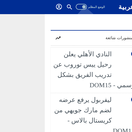
ربية
نشورات شائعة
النادي الأهلي يعلن
رحيل ييس توروب عن
تدريب الفريق بشكل
مي - DOM15
ليفربول يرفع عرضه
لضم مارك جويهي من
كريستال بالاس -
DOM1