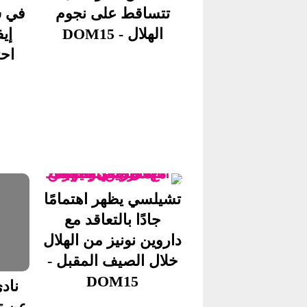
تتساقط على نجوم
في ش
الهلال - DOM15
إي
احتف
تشيلسي يظهر اهتمامًا
جادًا بالتعاقد مع
داروين نونيز من الهلال
خلال الصيف المقبل -
DOM15
ناد
عن تع