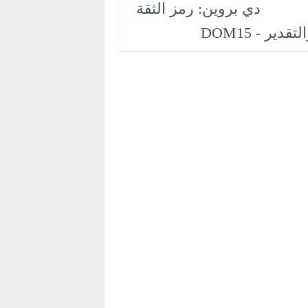
دي بروين: رمز الثقة
لتقدير - DOM15