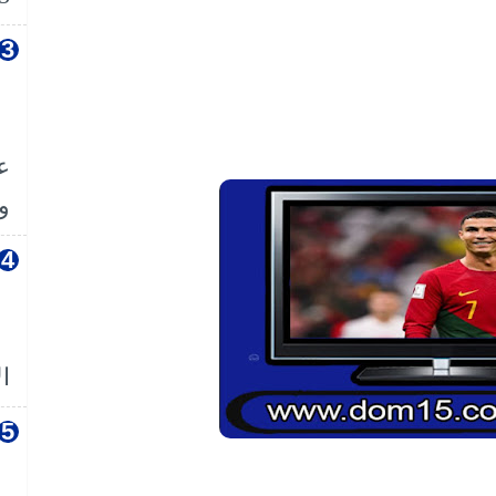
ع
وا
ال