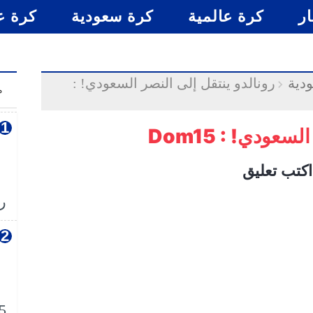
ار
كرة عالمية
كرة سعودية
كرة ع
دية
رونالدو ينتقل إلى النصر السعودي! :
م
عودي! : Dom15
اكتب تعليق
رس
5