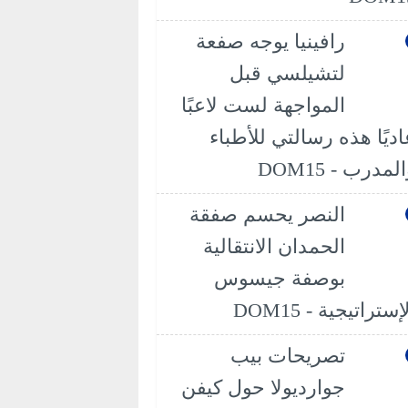
رافينيا يوجه صفعة
لتشيلسي قبل
المواجهة لست لاعبًا
اديًا هذه رسالتي للأطباء
لمدرب - DOM15
النصر يحسم صفقة
الحمدان الانتقالية
بوصفة جيسوس
إستراتيجية - DOM15
تصريحات بيب
جوارديولا حول كيفن