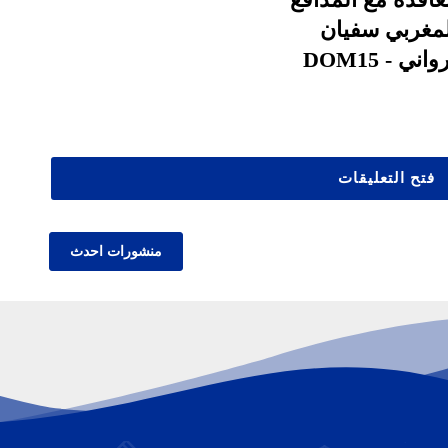
لمغربي سفيان
اني - DOM15
فتح التعليقات
منشورات احدث