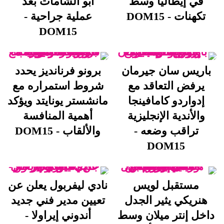
في إيطاليا وسط
أبو الشامات بعد
تكهنات - DOM15
عملية جراحية -
DOM15
باريس سان جيرمان
برونو فرنانديز يحدد
يرفض التعاقد مع
شروط استمراره مع
إدواردو كامافينجا
مانشستر يونايتد ويؤكد
والأندية الإنجليزية
أهمية المنافسة
تراقب وضعه -
والألقاب - DOM15
DOM15
مستقبل لويس
نادي ليفربول يعلن عن
هنريكي يثير الجدل
تعيين مدير فني جديد
داخل إنتر ميلان وسط
أندوني إيراولا -