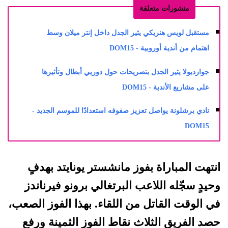
منشورات متعلقة
مستقبل لويس هنريكي يثير الجدل داخل إنتر ميلان وسط
اهتمام من أندية أوروبية - DOM15
جوارديولا يثير الجدل بتصريحات حول دوريي أبطال وتأثيرها
على مشاريع الأندية - DOM15
نادي برشلونة يواصل تعزيز صفوفه استعدادًا للموسم الجديد -
DOM15
انتهت المباراة بفوز مانشستر يونايتد بهدفٍ
وحيدٍ سجّله اللاعب البرتغالي برونو فيرناندز
في الوقت القاتل من اللقاء. بهذا الفوز الصعب،
حصد الفريق الثلاث نقاط الفوز الثمينة ورفع