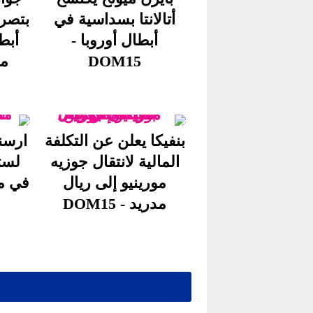
أتالانتا بسداسية في
بتصر
أبطال أوروبا -
أبط
DOM15
مش
بنفيكا يعلن عن التكلفة
ارسن
المالية لانتقال جوزيه
لستة
مورينيو إلى ريال
في مأ
مدريد - DOM15