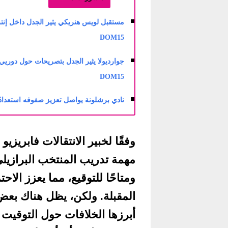
مستقبل لويس هنريكي يثير الجدل داخل إنتر 
DOM15
جوارديولا يثير الجدل بتصريحات حول دوريي أ
DOM15
نادي برشلونة يواصل تعزيز صفوفه استعدادًا لل
وفقًا لخبير الانتقالات فابريزي
ومتاحًا للتوقيع، مما يعزز الاحت
المقبلة. ولكن، يظل هناك بعض
أبرزها الخلافات حول التوقيت ب