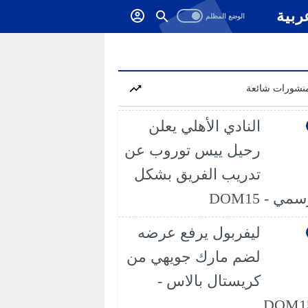
ربية
نشورات شائعة
النادي الأهلي يعلن
رحيل ييس توروب عن
تدريب الفريق بشكل
مي - DOM15
ليفربول يرفع عرضه
لضم مارك جويهي من
كريستال بالاس -
DOM1