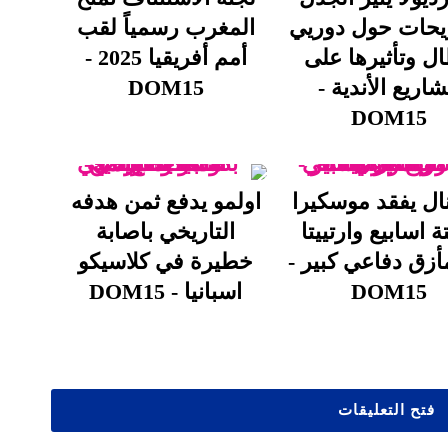
يحات حول دوريي
المغرب رسمياً لقب
ال وتأثيرها على
أمم أفريقيا 2025 -
اريع الأندية -
DOM15
DOM15
ال يفقد موسكيرا
اولمو يدفع ثمن هدفه
 اسابيع وارتييتا
التاريخي باصابة
زق دفاعي كبير -
خطيرة في كلاسيكو
DOM15
اسبانيا - DOM15
فتح التعليقات