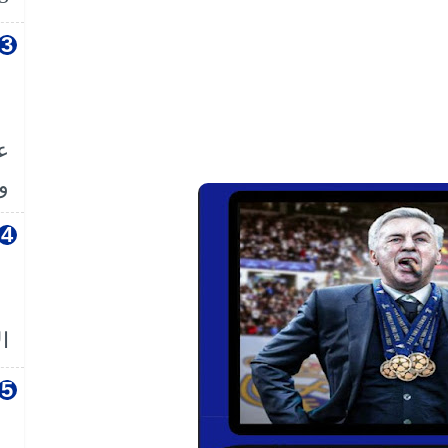
ع
وا
ال