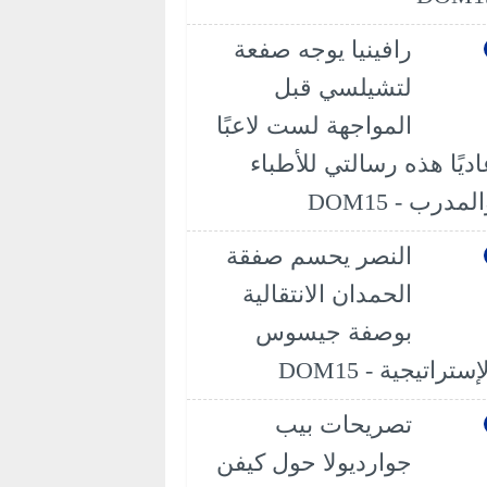
رافينيا يوجه صفعة
لتشيلسي قبل
المواجهة لست لاعبًا
اديًا هذه رسالتي للأطباء
لمدرب - DOM15
النصر يحسم صفقة
الحمدان الانتقالية
بوصفة جيسوس
إستراتيجية - DOM15
تصريحات بيب
جوارديولا حول كيفن