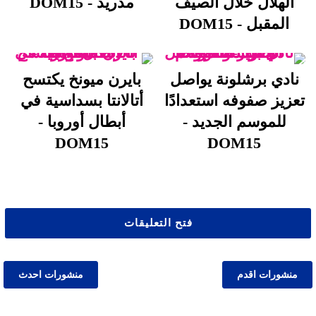
الهلال خلال الصيف
مدريد - DOM15
المقبل - DOM15
نادي برشلونة يواصل
بايرن ميونخ يكتسح
تعزيز صفوفه استعدادًا
أتالانتا بسداسية في
للموسم الجديد -
أبطال أوروبا -
DOM15
DOM15
فتح التعليقات
منشورات اقدم
منشورات احدث