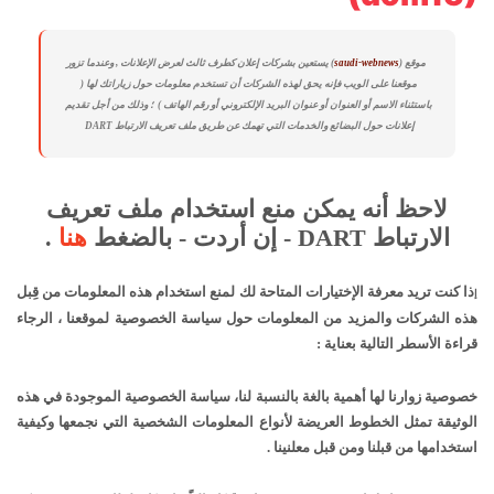
موقع (
saudi-webnews
) يستعين بشركات إعلان كطرف ثالث لعرض الإعلانات , وعندما تزور
موقعنا على الويب فإنه يحق لهذه الشركات أن تستخدم معلومات حول زياراتك لها (
باستثناء الاسم أو العنوان أو عنوان البريد الإلكتروني أو رقم الهاتف ) ؛ وذلك من أجل تقديم
إعلانات حول البضائع والخدمات التي تهمك عن طريق ملف تعريف الارتباط DART
لاحظ أنه يمكن منع استخدام ملف تعريف
الارتباط DART - إن أردت - بالضغط
هنا
.
ذا كنت تريد معرفة الإختيارات المتاحة لك لمنع استخدام هذه المعلومات من قِبل
إ
هذه الشركات والمزيد من المعلومات حول سياسة الخصوصية لموقعنا ، الرجاء
قراءة الأسطر التالية بعناية :
خصوصية زوارنا لها أهمية بالغة بالنسبة لنا، سياسة الخصوصية الموجودة في هذه
الوثيقة تمثل الخطوط العريضة لأنواع المعلومات الشخصية التي نجمعها وكيفية
استخدامها من قبلنا ومن قبل معلنينا .