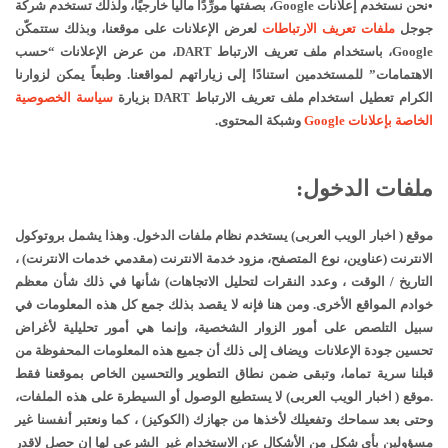
•نحن نستخدم إعلانات Google، بصفتها مورِّدًا مالياً خارجيًا، ولذلك تستخدم شركة
جوجل
ملفات تعريف الارتباطات
لعرض الإعلانات على موقعنا، وبذلك ستتمكّن
Google، باستخدام ملف تعريف الارتباط DART، من عرض الإعلانات “حسب
الاهتمامات” للمستخدمين استنادًا إلى زياراتهم لمواقعنا.
وطبعاً يمكن لزوارنا
الكرام تعطيل استخدام ملف تعريف الارتباط DART بزيارة
سياسة الخصوصية
الخاصة بإعلانات Google
وشبكة المحتوى.
ملفات الدخول:
موقع
(
اخبار الويب العربى
)
يستخدم نظام ملفات الدخول. وهذا يشمل بروتوكول
الانترنت (عناوين، نوع المتصفح، مزود خدمة الانترنت (مقدمي خدمات الانترنت) ،
التاريخ / الوقت ، وعدد النقرات لتحليل الاتجاهات) شأنها في ذلك شأن معظم
خوادم المواقع الأخرى. ومن هنا فإنه لا يقصد بذلك جمع كل هذه المعلومات في
سبيل التلصص على أمور الزوار الشخصية، وإنما هي أمور تحليلية لأغراض
تحسين جودة الإعلانات ويضاف إلى ذلك أن جميع هذه المعلومات المحفوظة من
قبلنا سرية تماما، وتبقى ضمن نطاق التطوير والتحسين الخاص بموقعنا فقط
.
موقع (
اخبار الويب العربى
)
لا يستطيع الوصول أو السيطرة على هذه الملفات،
وحتى بعد سماحك وتفعيلك لأخذها من جهازك (الكوكيز) ، كما ونعتبر أنفسنا غير
مسؤولين بأي شكل من الأشكال عن الاستخدام غير الشرعي لها إن حصل لاقدر