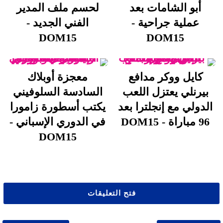
أبو الشامات بعد
لحسم ملف المدير
عملية جراحية -
الفني الجديد -
DOM15
DOM15
كايل ووكر مدافع
معجزة أوبلاك
بيرنلي يعتزل اللعب
السادسة السلوفيني
الدولي مع إنجلترا بعد
يكتب أسطورة زامورا
96 مباراة - DOM15
في الدوري الإسباني -
DOM15
فتح التعليقات