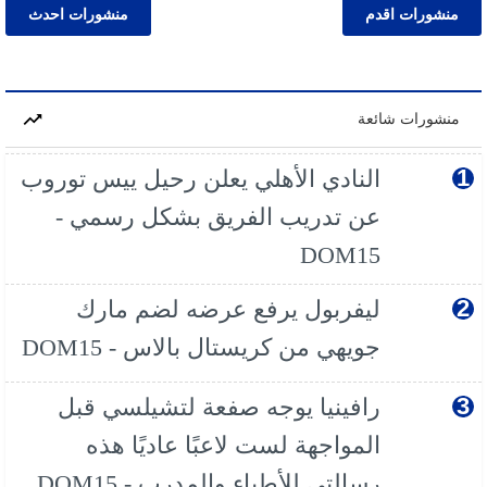
منشورات اقدم
منشورات احدث
منشورات شائعة
النادي الأهلي يعلن رحيل ييس توروب
عن تدريب الفريق بشكل رسمي -
DOM15
ليفربول يرفع عرضه لضم مارك
جويهي من كريستال بالاس - DOM15
رافينيا يوجه صفعة لتشيلسي قبل
المواجهة لست لاعبًا عاديًا هذه
رسالتي للأطباء والمدرب - DOM15