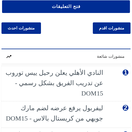
فتح التعليقات
منشورات اقدم
منشورات احدث
منشورات شائعة
النادي الأهلي يعلن رحيل ييس توروب
عن تدريب الفريق بشكل رسمي -
DOM15
ليفربول يرفع عرضه لضم مارك
جويهي من كريستال بالاس - DOM15