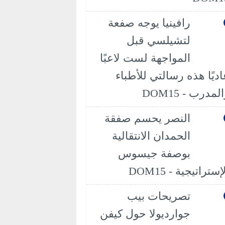
رافينيا يوجه صفعة
لتشيلسي قبل
المواجهة لست لاعبًا
اديًا هذه رسالتي للأطباء
لمدرب - DOM15
النصر يحسم صفقة
الحمدان الانتقالية
بوصفة جيسوس
إستراتيجية - DOM15
تصريحات بيب
جوارديولا حول كيفن