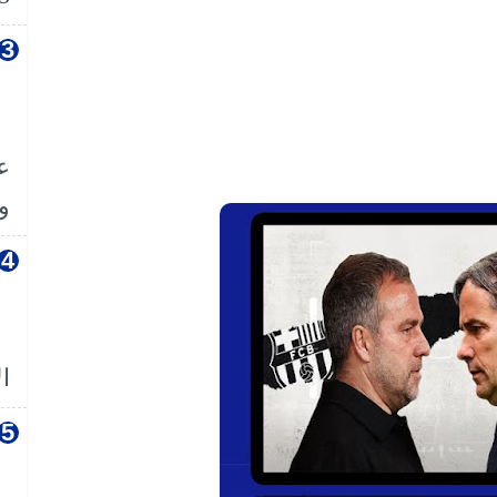
ع
وا
ال