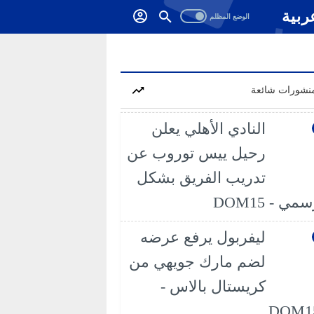
ربية
نشورات شائعة
النادي الأهلي يعلن
رحيل ييس توروب عن
تدريب الفريق بشكل
مي - DOM15
ليفربول يرفع عرضه
لضم مارك جويهي من
كريستال بالاس -
DOM1