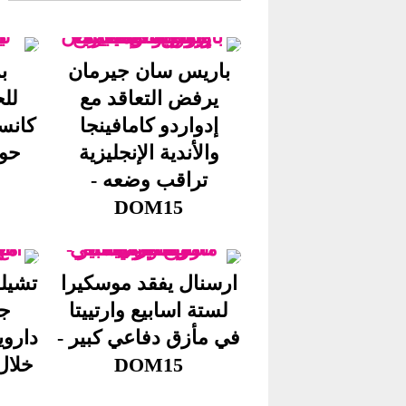
باريس سان جيرمان
ب
يرفض التعاقد مع
لل
إدواردو كامافينجا
كانس
والأندية الإنجليزية
حول
تراقب وضعه -
DOM15
ارسنال يفقد موسكيرا
تشيلس
لستة اسابيع وارتييتا
جا
في مأزق دفاعي كبير -
داروي
DOM15
خلال