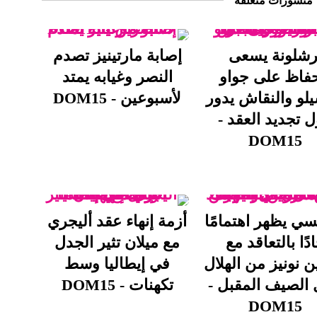
منشورات متعلقة
رشلونة يسعى
إصابة مارتينيز تصدم
حفاظ على جواو
النصر وغيابه يمتد
يلو والنقاش يدور
لأسبوعين - DOM15
 تجديد العقد -
DOM15
ي يظهر اهتمامًا
أزمة إنهاء عقد أليجري
دًا بالتعاقد مع
مع ميلان تثير الجدل
ن نونيز من الهلال
في إيطاليا وسط
 الصيف المقبل -
تكهنات - DOM15
DOM15