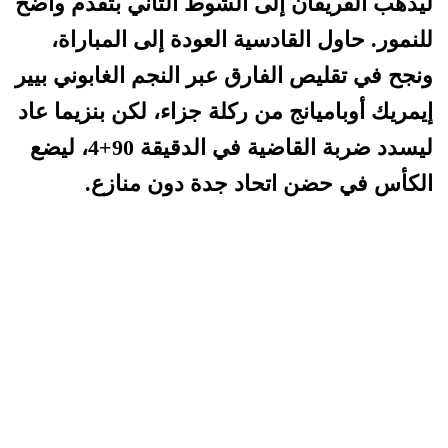
ليذهب الفريقان إلى الشوط الثاني بتقدم واضح
للنمور. حاول القادسية العودة إلى المباراة،
ونجح في تقليص الفارق عبر النجم الغابوني بيير
إيمريك أوباميانج من ركلة جزاء، لكن بنزيما عاد
ليسدد ضربة القاضية في الدقيقة 90+4، ليضع
الكأس في حضن اتحاد جدة دون منازع.