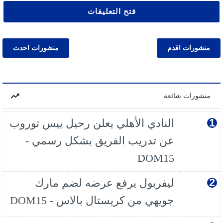
فتح التعليقات
منشورات اقدم
منشورات احدث
منشورات شائعة
النادي الأهلي يعلن رحيل ييس توروب
عن تدريب الفريق بشكل رسمي -
DOM15
ليفربول يرفع عرضه لضم مارك
جويهي من كريستال بالاس - DOM15