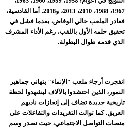
التتويج في أعوام: 1958، 1959، 1960، 1963،
1967، 1988، 2010، 2013، و2018. أما القادسية،
فغادر الملعب خالي الوفاض، بعدما فشل في
تحقيق حلمه الأول باللقب، رغم الأداء المشرف
الذي قدمه طوال البطولة.
انفجرت أرجاء ملعب "الإنماء" بتهاني جماهير
النمور، الذين احتشدوا بالآلاف ليشهدوا لحظة
تاريخية جديدة تضاف إلى إنجازات ناديهم
العريق. كما توالت التغريدات والتفاعلات على
منصات التواصل الاجتماعي، حيث تصدر وسم