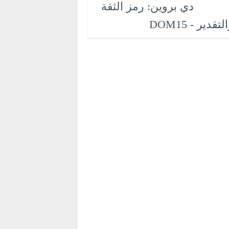
دي بروين: رمز الثقة
لتقدير - DOM15