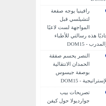
رافينيا يوجه صفعة
لتشيلسي قبل
المواجهة لست لاعبًا
اديًا هذه رسالتي للأطباء
لمدرب - DOM15
النصر يحسم صفقة
الحمدان الانتقالية
بوصفة جيسوس
إستراتيجية - DOM15
تصريحات بيب
جوارديولا حول كيفن