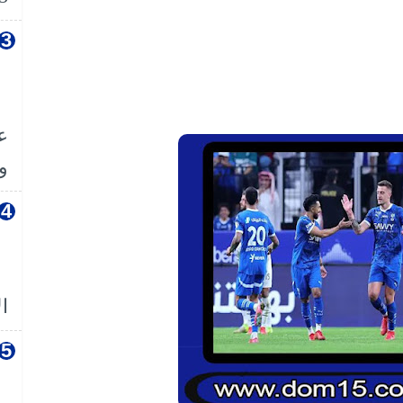
ع
وا
ال