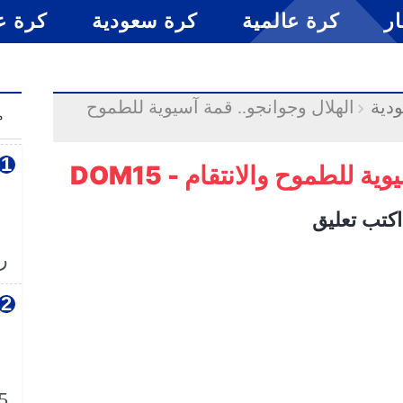
ار
كرة عالمية
كرة سعودية
كرة ع
دية
الهلال وجوانجو.. قمة آسيوية للطموح
م
ة للطموح والانتقام - DOM15
اكتب تعليق
رس
5