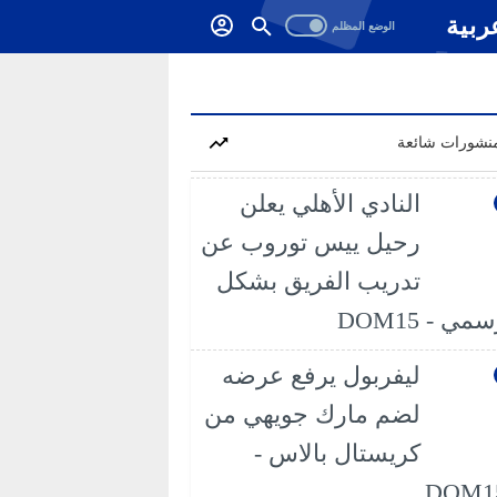
ربية
نشورات شائعة
النادي الأهلي يعلن
رحيل ييس توروب عن
تدريب الفريق بشكل
مي - DOM15
ليفربول يرفع عرضه
لضم مارك جويهي من
كريستال بالاس -
DOM1