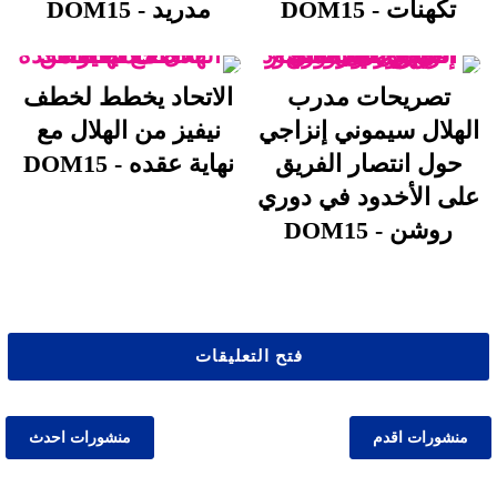
تكهنات - DOM15
مدريد - DOM15
تصريحات مدرب
الاتحاد يخطط لخطف
الهلال سيموني إنزاجي
نيفيز من الهلال مع
حول انتصار الفريق
نهاية عقده - DOM15
على الأخدود في دوري
روشن - DOM15
فتح التعليقات
منشورات اقدم
منشورات احدث