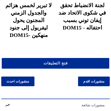
لجنة الانضباط تحقق
لا تبرير لخمس هزائم
في شكوى الاتحاد ضد
والجدول الزمني
إيفان توني بسبب
المجنون يحول
احتفاله - DOM15
ليفربول إلى جنود
منهكين -DOM15
فتح التعليقات
منشورات اقدم
منشورات احدث
منشورات شائعة