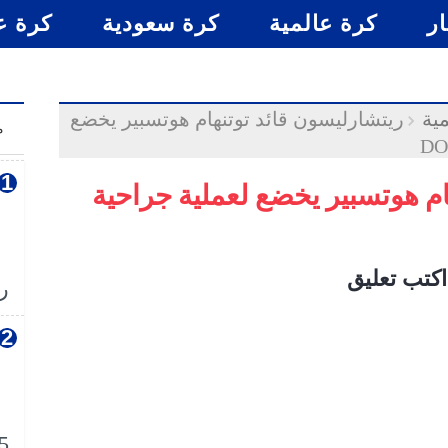
ار
كرة عالمية
كرة سعودية
كرة ع
ية
ريتشارليسون قائد توتنهام هوتسبير يخضع
م
ام هوتسبير يخضع لعملية جراحية
اكتب تعليق
رس
5