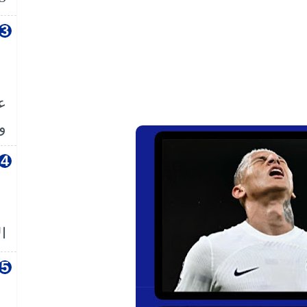
ع
وا
ال