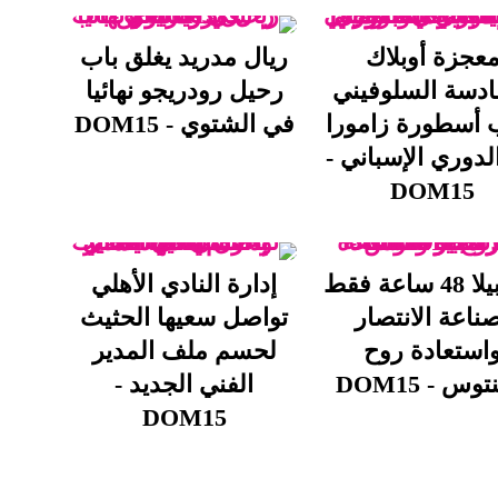
عجزة أوبلاك
ريال مدريد يغلق باب
ادسة السلوفيني
رحيل رودريجو نهائيا
 أسطورة زامورا
في الشتوي - DOM15
لدوري الإسباني -
DOM15
برامبيلا 48 ساعة فقط
إدارة النادي الأهلي
ناعة الانتصار
تواصل سعيها الحثيث
استعادة روح
لحسم ملف المدير
وس - DOM15
الفني الجديد -
DOM15