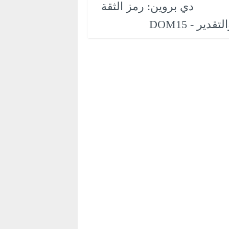
دي بروين: رمز الثقة
لتقدير - DOM15