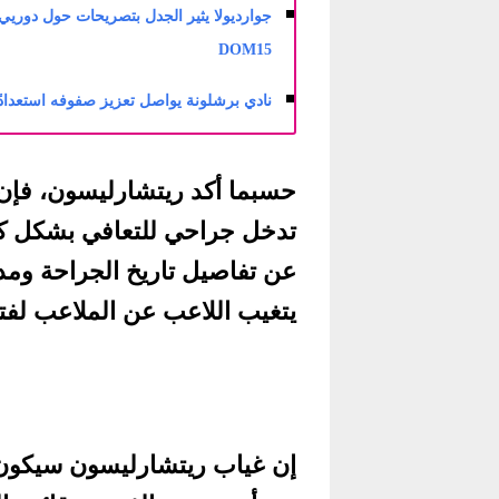
جوارديولا يثير الجدل بتصريحات حول دوريي أ
DOM15
نادي برشلونة يواصل تعزيز صفوفه استعدادًا لل
حسبما أكد ريتشارليسون، فإن
تدخل جراحي للتعافي بشكل كا
عن تفاصيل تاريخ الجراحة ومدة 
يتغيب اللاعب عن الملاعب لفتر
إن غياب ريتشارليسون سيكون ض