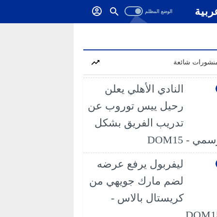
ربية
نشورات شائعة
النادي الأهلي يعلن
رحيل ييس توروب عن
تدريب الفريق بشكل
مي - DOM15
ليفربول يرفع عرضه
لضم مارك جويهي من
كريستال بالاس -
DOM1