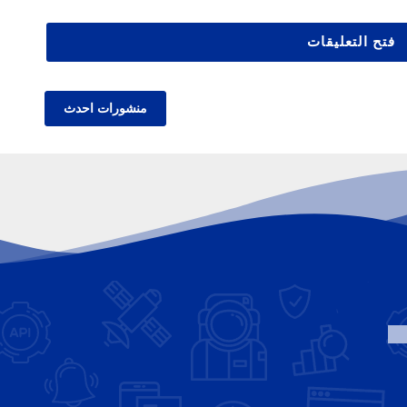
فتح التعليقات
منشورات احدث