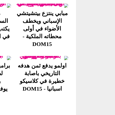
مبابي ينتزع بيتشيتشي
م
الإسباني ويخطف
الس
الأضواء في أولى
يكتب
محطاته الملكية -
في ا
DOM15
اولمو يدفع ثمن هدفه
التاريخي باصابة
لص
خطيرة في كلاسيكو
و
اسبانيا - DOM15
يوفنت