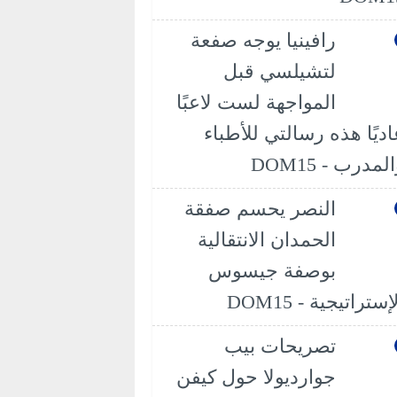
رافينيا يوجه صفعة
لتشيلسي قبل
المواجهة لست لاعبًا
اديًا هذه رسالتي للأطباء
لمدرب - DOM15
النصر يحسم صفقة
الحمدان الانتقالية
بوصفة جيسوس
إستراتيجية - DOM15
تصريحات بيب
جوارديولا حول كيفن