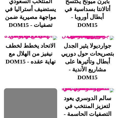
بايرن ميونخ يكتسح
المنتخب السعودي
أتالانتا بسداسية في
يستضيف أستراليا في
أبطال أوروبا -
مواجهة مصيرية ضمن
DOM15
تصفيات - DOM15
جوارديولا يثير الجدل
الاتحاد يخطط لخطف
بتصريحات حول دوريي
نيفيز من الهلال مع
أبطال وتأثيرها على
نهاية عقده - DOM15
مشاريع الأندية -
DOM15
سالم الدوسري يعود
لتعزيز المنتخب في
التصفيات الحاسمة -