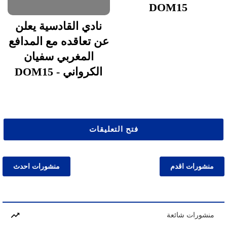
DOM15
نادي القادسية يعلن
عن تعاقده مع المدافع
المغربي سفيان
الكرواني - DOM15
فتح التعليقات
منشورات اقدم
منشورات احدث
منشورات شائعة