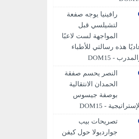
رافينيا يوجه صفعة
لتشيلسي قبل
المواجهة لست لاعبًا
اديًا هذه رسالتي للأطباء
لمدرب - DOM15
النصر يحسم صفقة
الحمدان الانتقالية
بوصفة جيسوس
إستراتيجية - DOM15
تصريحات بيب
جوارديولا حول كيفن