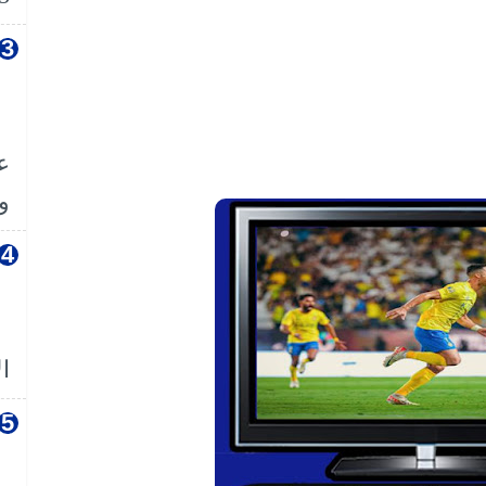
ع
وا
ال