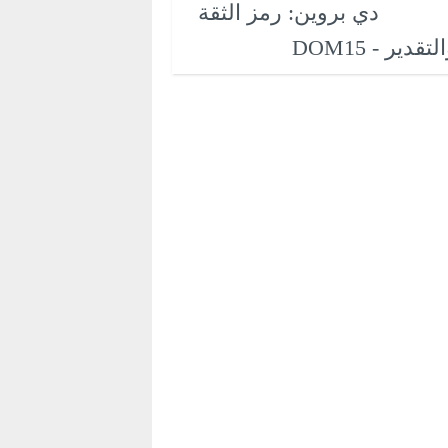
دي بروين: رمز الثقة
لتقدير - DOM15