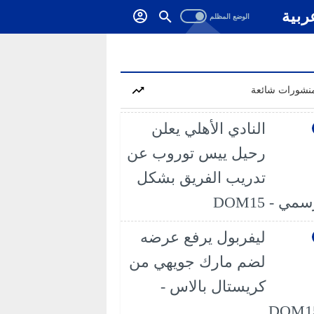
ربية
نشورات شائعة
النادي الأهلي يعلن
رحيل ييس توروب عن
تدريب الفريق بشكل
مي - DOM15
ليفربول يرفع عرضه
لضم مارك جويهي من
كريستال بالاس -
DOM1