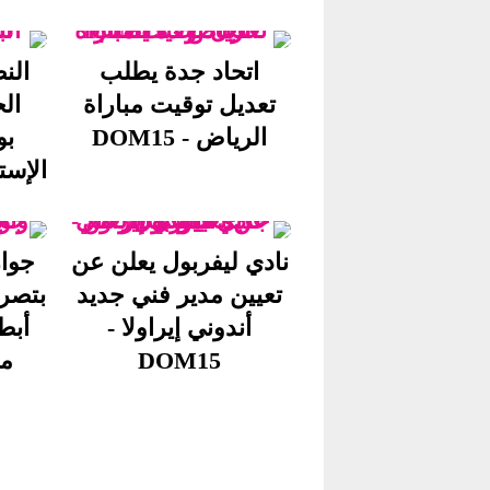
اتحاد جدة يطلب
الن
تعديل توقيت مباراة
الح
الرياض - DOM15
ب
الإسترا
نادي ليفربول يعلن عن
جوار
تعيين مدير فني جديد
بتصر
أندوني إيراولا -
أبط
DOM15
مش