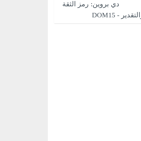
دي بروين: رمز الثقة
لتقدير - DOM15