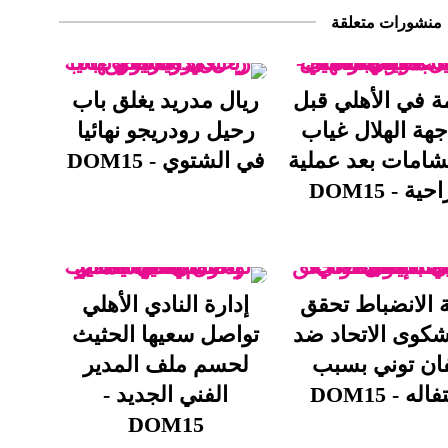
منشورات متعلقة
 في الأهلي قبل
ريال مدريد يغلق باب
جهة الهلال غياب
رحيل رودريجو نهائيا
لشامات بعد عملية
في الشتوي - DOM15
ية - DOM15
 الانضباط تحقق
إدارة النادي الأهلي
كوى الاتحاد ضد
تواصل سعيها الحثيث
فان توني بسبب
لحسم ملف المدير
اله - DOM15
الفني الجديد -
DOM15