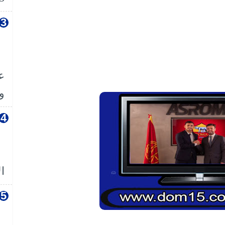
ع
وا
ال