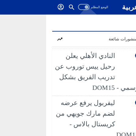
ربية
نشورات شائعة
النادي الأهلي يعلن
رحيل ييس توروب عن
تدريب الفريق بشكل
مي - DOM15
ليفربول يرفع عرضه
لضم مارك جويهي من
كريستال بالاس -
DOM1