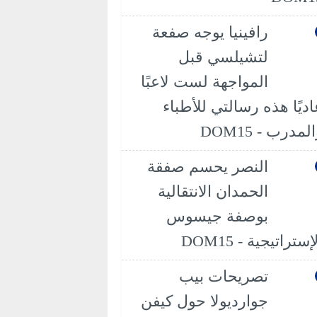
رافينيا يوجه صفعة
لتشيلسي قبل
المواجهة لست لاعبًا
اديًا هذه رسالتي للأطباء
لمدرب - DOM15
النصر يحسم صفقة
الحمدان الانتقالية
بوصفة جيسوس
إستراتيجية - DOM15
تصريحات بيب
جوارديولا حول كيفن