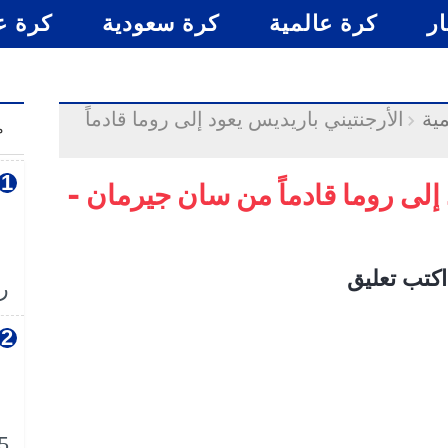
ار
كرة عالمية
كرة سعودية
كرة ع
ية
الأرجنتيني باريديس يعود إلى روما قادماً
م
 إلى روما قادماً من سان جيرمان -
اكتب تعليق
رس
5