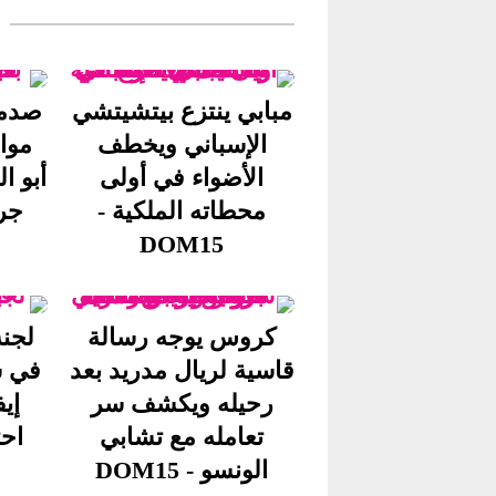
مبابي ينتزع بيتشيتشي
صدمة
الإسباني ويخطف
موا
الأضواء في أولى
أبو ا
محطاته الملكية -
جراح
DOM15
كروس يوجه رسالة
لجنة
قاسية لريال مدريد بعد
في ش
رحيله ويكشف سر
إي
تعامله مع تشابي
احتف
الونسو - DOM15