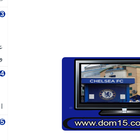
ع
وا
ال