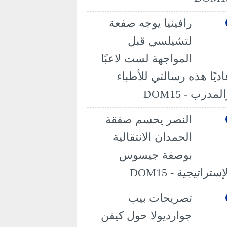
رافينيا يوجه صفعة
لتشيلسي قبل
المواجهة لست لاعبًا
اديًا هذه رسالتي للأطباء
لمدرب - DOM15
النصر يحسم صفقة
الحمدان الانتقالية
بوصفة جيسوس
إستراتيجية - DOM15
تصريحات بيب
جوارديولا حول كيفن