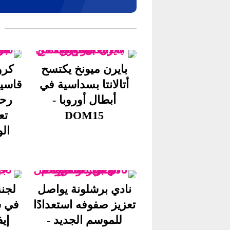
بايرن ميونخ يكتسح
كرو
أتالانتا بسداسية في
قاسية
أبطال أوروبا -
رح
DOM15
تع
الون
نادي برشلونة يواصل
لجنة
تعزيز صفوفه استعدادًا
في ش
للموسم الجديد -
إي