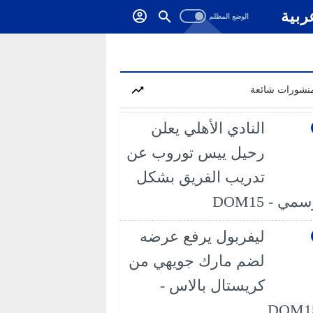
ربية
نشورات شائعة
النادي الأهلي يعلن
رحيل ييس توروب عن
تدريب الفريق بشكل
مي - DOM15
ليفربول يرفع عرضه
لضم مارك جويهي من
كريستال بالاس -
DOM1