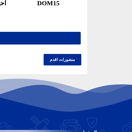
DOM15
احتف
منشورات اقدم