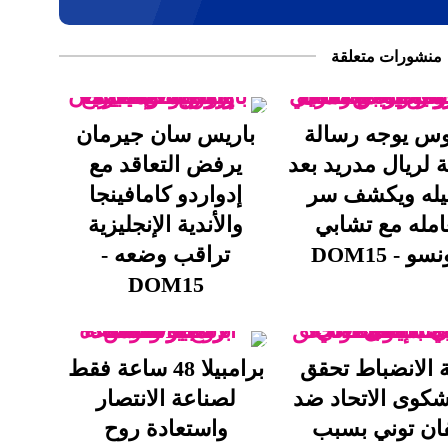
منشورات متعلقة
س يوجه رسالة
باريس سان جيرمان
 لريال مدريد بعد
يرفض التعاقد مع
يله ويكشف سر
إدواردو كامافينجا
امله مع تشابي
والأندية الإنجليزية
سو - DOM15
تراقب وضعه -
DOM15
 الانضباط تحقق
برامبيلا 48 ساعة فقط
كوى الاتحاد ضد
لصناعة الانتصار
فان توني بسبب
واستعادة روح