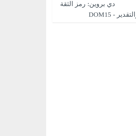
دي بروين: رمز الثقة
لتقدير - DOM15