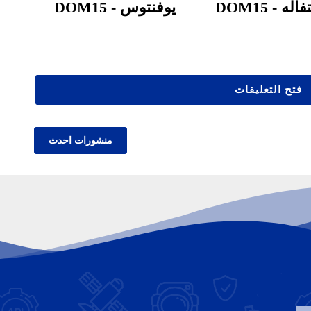
اله - DOM15
يوفنتوس - DOM15
فتح التعليقات
منشورات احدث