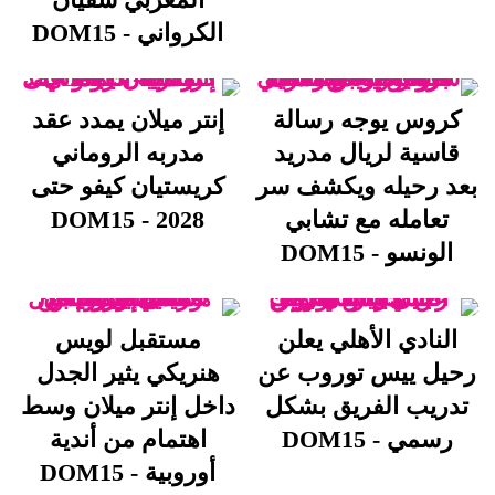
الكرواني - DOM15
كروس يوجه رسالة
إنتر ميلان يمدد عقد
قاسية لريال مدريد
مدربه الروماني
بعد رحيله ويكشف سر
كريستيان كيفو حتى
تعامله مع تشابي
2028 - DOM15
الونسو - DOM15
النادي الأهلي يعلن
مستقبل لويس
رحيل ييس توروب عن
هنريكي يثير الجدل
تدريب الفريق بشكل
داخل إنتر ميلان وسط
رسمي - DOM15
اهتمام من أندية
أوروبية - DOM15