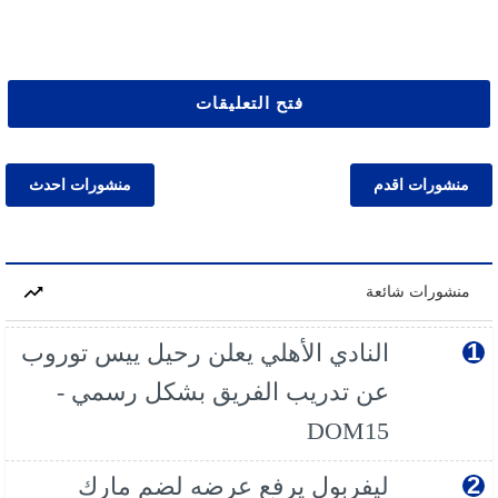
فتح التعليقات
منشورات اقدم
منشورات احدث
منشورات شائعة
النادي الأهلي يعلن رحيل ييس توروب
عن تدريب الفريق بشكل رسمي -
DOM15
ليفربول يرفع عرضه لضم مارك