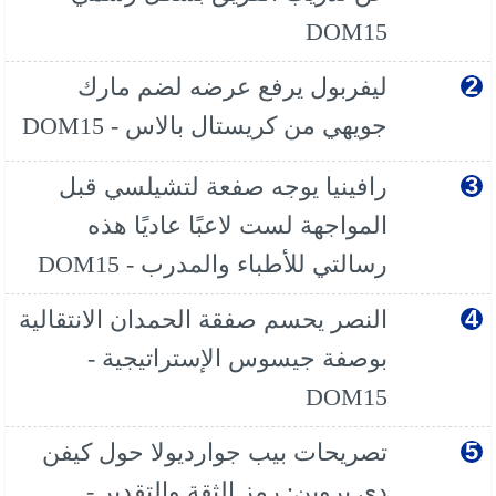
DOM15
ليفربول يرفع عرضه لضم مارك
جويهي من كريستال بالاس - DOM15
رافينيا يوجه صفعة لتشيلسي قبل
المواجهة لست لاعبًا عاديًا هذه
رسالتي للأطباء والمدرب - DOM15
النصر يحسم صفقة الحمدان الانتقالية
بوصفة جيسوس الإستراتيجية -
DOM15
تصريحات بيب جوارديولا حول كيفن
دي بروين: رمز الثقة والتقدير -