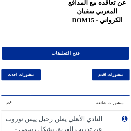
عن تعاقده مع المدافع
المغربي سفيان
الكرواني - DOM15
فتح التعليقات
منشورات اقدم
منشورات احدث
منشورات شائعة
النادي الأهلي يعلن رحيل ييس توروب
عن تدريب الفريق بشكل رسمي -