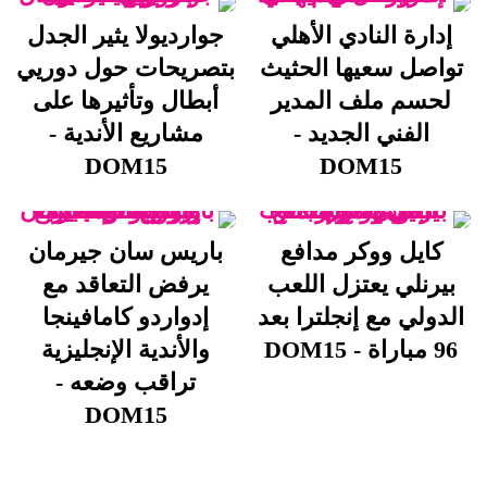
إدارة النادي الأهلي
جوارديولا يثير الجدل
تواصل سعيها الحثيث
بتصريحات حول دوريي
لحسم ملف المدير
أبطال وتأثيرها على
الفني الجديد -
مشاريع الأندية -
DOM15
DOM15
كايل ووكر مدافع
باريس سان جيرمان
بيرنلي يعتزل اللعب
يرفض التعاقد مع
الدولي مع إنجلترا بعد
إدواردو كامافينجا
96 مباراة - DOM15
والأندية الإنجليزية
تراقب وضعه -
DOM15