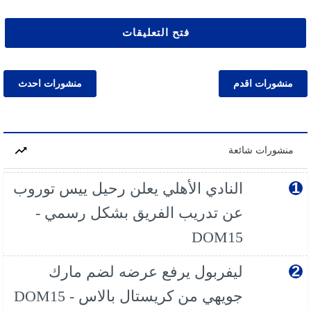
فتح التعليقات
منشورات اقدم
منشورات احدث
منشورات شائعة
النادي الأهلي يعلن رحيل ييس توروب
عن تدريب الفريق بشكل رسمي -
DOM15
ليفربول يرفع عرضه لضم مارك
جويهي من كريستال بالاس - DOM15